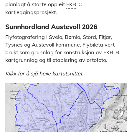
FKB - FKB (Felles kartdatabase) er en samling datasett med
planlagt å starte opp eit
FKB
-C
de mest detaljerte kartdataene. De er et resultat av et
kartleggingsprosjekt.
spleiselag mellom staten, kommunene, energiverkene og
Telenor. Dataene egner seg for produksjon av kart og til bruk i
saksbehandling, prosjektering og til geografiske analyser.
Sunnhordland Austevoll 2026
Dataene er tilpasset bruk i målestokk 1:500 til 1:30 000.
Flyfotografering i Sveio, Bømlo, Stord, Fitjar,
Tysnes og Austevoll kommune. Flybileta vert
brukt som grunnlag for konstruksjon av FKB-B
kartgrunnlag og til etablering av ortofoto.
Klikk for å sjå heile kartutsnittet.