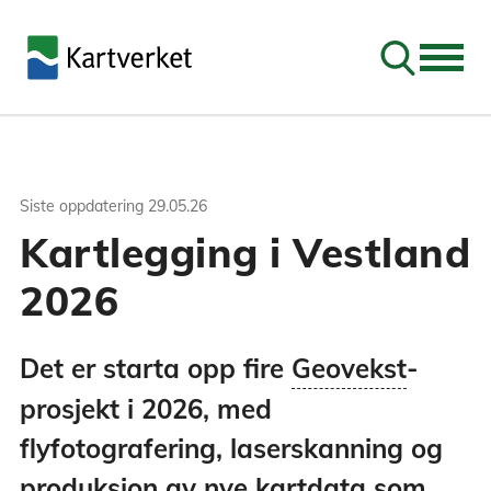
Søk
Siste oppdatering
29.05.26
Kartlegging i Vestland
2026
Geovekst - Geovekst er et samarbeid om
Det er starta opp fire
Geovekst
-
felles etablering, forvaltning, drift,
prosjekt i 2026, med
vedlikehold og bruk av geografisk
informasjon. Samarbeidet startet i 1992.
flyfotografering, laserskanning og
produksjon av nye kartdata som