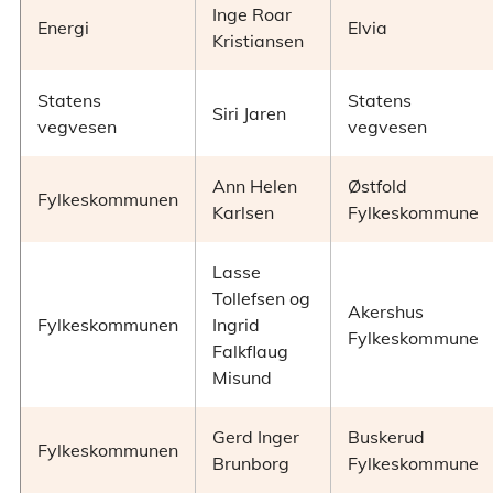
Inge Roar
Energi
Elvia
Kristiansen
Statens
Statens
Siri Jaren
vegvesen
vegvesen
Ann Helen
Østfold
Fylkeskommunen
Karlsen
Fylkeskommune
Lasse
Tollefsen og
Akershus
Fylkeskommunen
Ingrid
Fylkeskommune
Falkflaug
Misund
Gerd Inger
Buskerud
Fylkeskommunen
Brunborg
Fylkeskommune