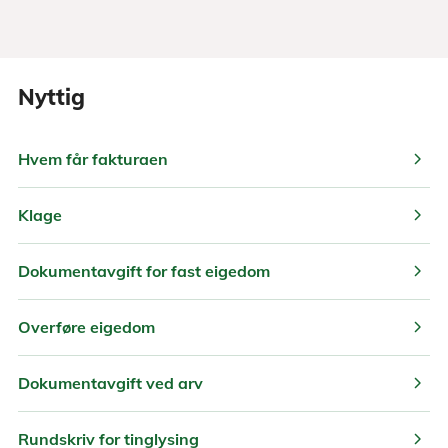
Nyttig
chevron_right
Hvem får fakturaen
chevron_right
Klage
chevron_right
Dokumentavgift for fast eigedom
chevron_right
Overføre eigedom
chevron_right
Dokumentavgift ved arv
chevron_right
Rundskriv for tinglysing