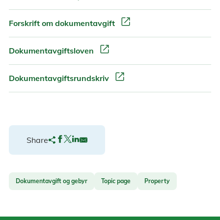
open_in_new
Forskrift om dokumentavgift
open_in_new
Dokumentavgiftsloven
open_in_new
Dokumentavgiftsrundskriv
Share
Dokumentavgift og gebyr
Topic page
Property