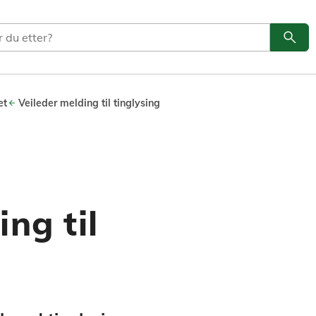
search
Søk
et
Veileder melding til tinglysing
ng til