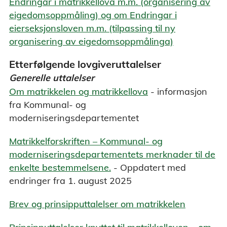
Endringar i matrikkellova m.m. (organisering av
eigedomsoppmåling) og om Endringar i
eierseksjonsloven m.m. (tilpassing til ny
organisering av eigedomsoppmålinga)
Etterfølgende lovgiveruttalelser
Generelle uttalelser
Om matrikkelen og matrikkellova
- informasjon
fra Kommunal- og
moderniseringsdepartementet
Matrikkelforskriften – Kommunal- og
moderniseringsdepartementets merknader til de
enkelte bestemmelsene.
- Oppdatert med
endringer fra 1. august 2025
Brev og prinsipputtalelser om matrikkelen