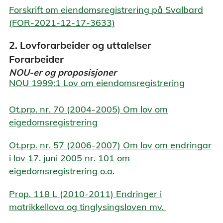
Forskrift om eiendomsregistrering på Svalbard
(FOR-2021-12-17-3633)
2. Lovforarbeider og uttalelser
Forarbeider
NOU-er og proposisjoner
NOU 1999:1 Lov om eiendomsregistrering
Ot.prp. nr. 70 (2004-2005) Om lov om
eigedomsregistrering
Ot.prp. nr. 57 (2006-2007) Om lov om endringar
i lov 17. juni 2005 nr. 101 om
eigedomsregistrering o.a.
Prop. 118 L (2010-2011) Endringer i
matrikkellova og tinglysingsloven mv.