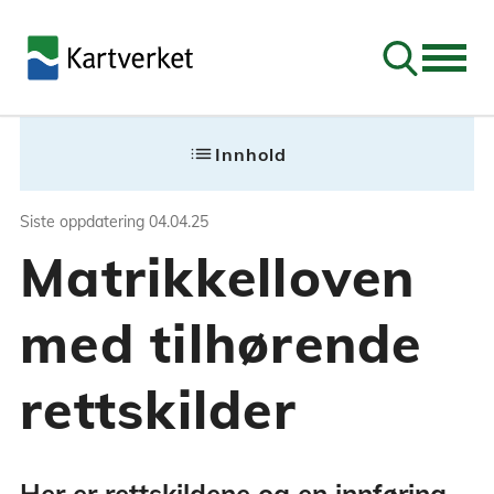
Søk
Siste oppdatering
04.04.25
list
Innhold
Matrikkelloven med
Siste oppdatering
04.04.25
Matrikkelloven
Her er rettskildene og en innføring for
med tilhørende
rettskilder
Her er rettskildene og en innføring