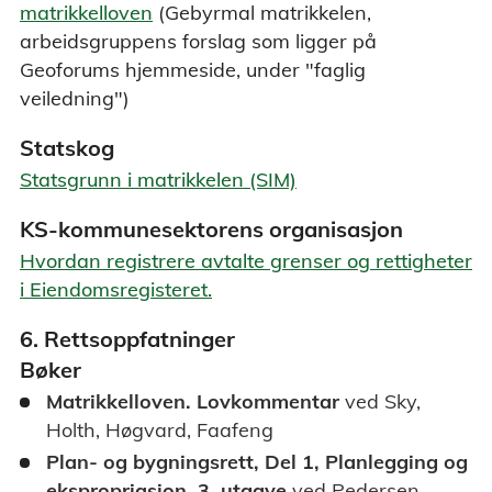
matrikkelloven
(Gebyrmal matrikkelen,
arbeidsgruppens forslag som ligger på
Geoforums hjemmeside, under "faglig
veiledning")
Statskog
Statsgrunn i matrikkelen (SIM)
KS-kommunesektorens organisasjon
Hvordan registrere avtalte grenser og rettigheter
i Eiendomsregisteret.
6. Rettsoppfatninger
Bøker
Matrikkelloven. Lovkommentar
ved Sky,
Holth, Høgvard, Faafeng
Plan- og bygningsrett, Del 1, Planlegging og
ekspropriasjon, 3. utgave
ved Pedersen,