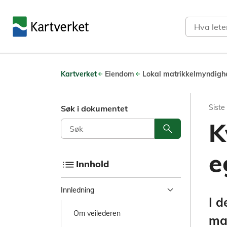
Søk
Kartverket
Eiendom
Lokal matrikkelmyndigh
Siste oppdatering
05.03.26
Siste
Søk i dokumentet
Kvalitetsheving av
K
search
Søk i dokument
e
list
Innhold
I denne veilederen kan du finne infor
chevron_right
Innledning
I d
Om veilederen
mat