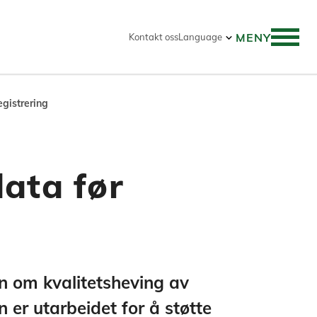
MENY
Kontakt oss
Language
egistrering
strering
data før
n før egenregistrering. Veilederen er ut
on om kvalitetsheving av
n er utarbeidet for å støtte