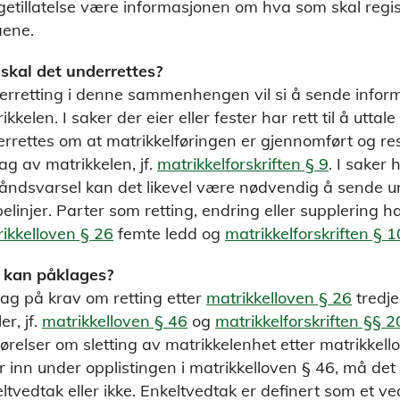
etillatelse være informasjonen om hva som skal regis
aene.
skal det underrettes?
rretting i denne sammenhengen vil si å sende informas
ikkelen. I saker der eier eller fester har rett til å utta
rrettes om at matrikkelføringen er gjennomført og resu
ag av matrikkelen, jf.
matrikkelforskriften § 9
. I saker
åndsvarsel kan det likevel være nødvendig å sende u
pelinjer. Parter som retting, endring eller supplering har
ikkelloven § 26
femte ledd og
matrikkelforskriften § 1
 kan påklages?
ag på krav om retting etter
matrikkelloven § 26
tredje
ler, jf.
matrikkelloven § 46
og
matrikkelforskriften §§ 
ørelser om sletting av matrikkelenhet etter matrikkellov
er inn under opplistingen i matrikkelloven § 46, må de
ltvedtak eller ikke. Enkeltvedtak er definert som et ved