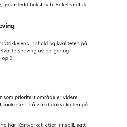
2
første ledd bokstav b. Enkeltvedtak
eving
matrikkelens innhold og kvaliteten på
valitetsheving av boliger og
1 og 2:
r
er som prioritert område er videre
d konkrete på å øke datakvaliteten på
 har Kartverket, etter innspill, satt