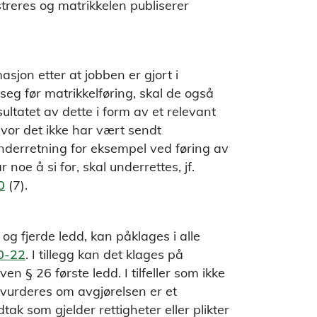
treres og matrikkelen publiserer
jon etter at jobben er gjort i
le seg før matrikkelføring, skal de også
ltatet av dette i form av et relevant
 hvor det ikke har vært sendt
nderretning for eksempel ved føring av
 noe å si for, skal underrettes, jf.
0
(7).
 og fjerde ledd, kan påklages i alle
20-22
. I tillegg kan det klages på
en § 26 første ledd. I tilfeller som ikke
t vurderes om avgjørelsen er et
tak som gjelder rettigheter eller plikter