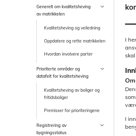
ko
chevron_right
Generelt om kvalitetsheving
av matrikkelen
Kvalitetsheving og veiledning
I he
Oppdatere og rette matrikkelen
ansv
Hvordan involvere parter
skal
chevron_right
Prioriterte områder og
Inn
datafelt for kvalitetsheving
Om 
Denn
Kvalitetsheving av boliger og
som 
fritidsboliger
være
Premisser for prioriteringene
I in
chevron_right
Registrering av
beny
bygningsstatus