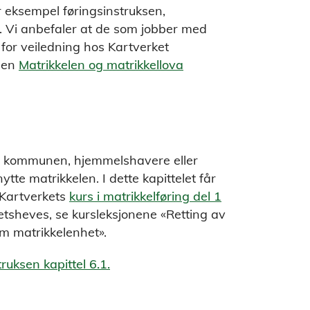
r eksempel føringsinstruksen,
g. Vi anbefaler at de som jobber med
for veiledning hos Kartverket
gen
Matrikkelen og matrikkellova
 av kommunen, hjemmelshavere eller
tte matrikkelen. I dette kapittelet får
I Kartverkets
kurs i matrikkelføring del 1
etsheves, se kursleksjonene «Retting av
om matrikkelenhet».
ruksen kapittel 6.1.