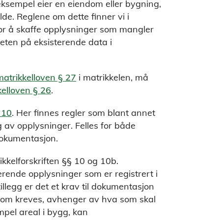
ksempel eier en eiendom eller bygning,
de. Reglene om dette finner vi i
or å skaffe opplysninger som mangler
iteten på eksisterende data i
matrikkelloven § 27
i matrikkelen, må
kelloven § 26
.
 10
. Her finnes regler som blant annet
g av opplysninger. Felles for både
 dokumentasjon.
ikkelforskriften §§ 10 og 10b.
rende opplysninger som er registrert i
llegg er det et krav til dokumentasjon
 som kreves, avhenger av hva som skal
mpel areal i bygg, kan