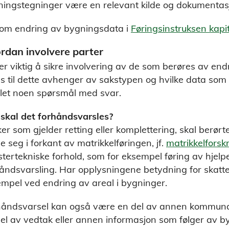
ingstegninger være en relevant kilde og dokumentas
 om endring av bygningsdata i
Føringsinstruksen kapit
rdan involvere parter
er viktig å sikre involvering av de som berøres av end
les til dette avhenger av sakstypen og hvilke data som e
let noen spørsmål med svar.
skal det forhåndsvarsles?
ker som gjelder retting eller komplettering, skal berørte 
le seg i forkant av matrikkelføringen, jf.
matrikkelforskr
stertekniske forhold, som for eksempel føring av hjelpeli
åndsvarsling. Har opplysningene betydning for skatter 
mpel ved endring av areal i bygninger.
håndsvarsel kan også være en del av annen kommuna
el av vedtak eller annen informasjon som følger av b