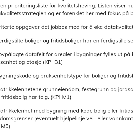
en prioriteringsliste for kvalitetsheving. Listen viser n
kvalitetsstrategien og er forenklet her med fokus på bo
riterte oppgaver det jobbes med for å øke datakvalite
erdigstilte boliger og fritidsboliger har en ferdigstillel
ovpålagte datafelt for arealer i bygninger fylles ut på 
senhet og etasje (KPI B1)
ygningskode og bruksenhetstype for boliger og fritidsb
atrikkelenhetene grunneiendom, festegrunn og jord
r fritidsbolig har teig. (KPI M1)
atrikkelenhet med bygning med kode bolig eller fritid
domsgrenser (eventuelt hjelpelinje vei- eller vannkant) 
 M5)