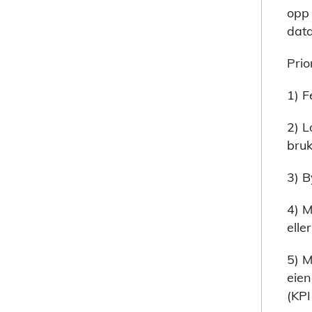
opp 
data
Prio
1) F
2) L
bruk
3) B
4) M
elle
5) M
eien
(KPI