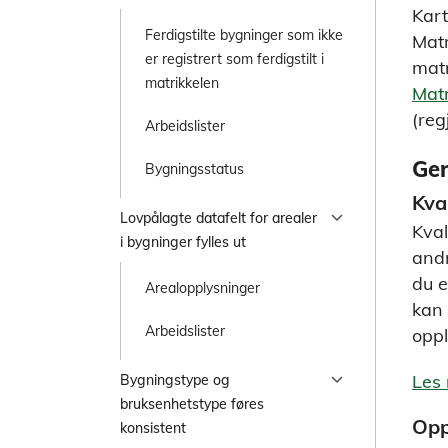
Kart
Ferdigstilte bygninger som ikke
Matr
er registrert som ferdigstilt i
matr
matrikkelen
Matr
(reg
Arbeidslister
Gen
Bygningsstatus
Kva
chevron_right
Lovpålagte datafelt for arealer
Kval
i bygninger fylles ut
andr
du e
Arealopplysninger
kan 
Arbeidslister
oppl
chevron_right
Les 
Bygningstype og
bruksenhetstype føres
Opp
konsistent