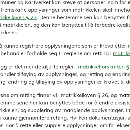
uner og Kartverket kan kreve at personer, som for e
 fremskaffe opplysninger som matrikkelen skal innehol
ikkelloven § 27
. Denne bestemmelsen kan benyttes f
 i matrikkelen, og den kan benyttes til å forbedre kval
ikkelen.
å kunne registrere opplysningene som er krevd etter
behandler forholde seg til reglene om retting i
matrik
llegg er det mer detaljerte regler i
matrikkelforskriften §
ndler tilføying av opplysninger, og retting og endrin
ing, endring og tilføying av opplysninger er kravet til
ene om retting finner vi i matrikkelloven § 26, og matr
emmelsene her kan benyttes både for å endre eksiste
ikkelen, og supplering av manglende opplysninger. I ti
å kunne gjennomføre retting. Hvilken dokumentasjon
es. For å rette eller supplere opplysninger om for ekse