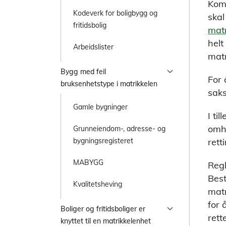
Komm
Kodeverk for boligbygg og
skal
fritidsbolig
matr
helt
Arbeidslister
matr
chevron_right
Bygg med feil
For 
bruksenhetstype i matrikkelen
saks
Gamle bygninger
I ti
omha
Grunneiendom-, adresse- og
rett
bygningsregisteret
MABYGG
Regl
Best
Kvalitetsheving
matr
for 
chevron_right
Boliger og fritidsboliger er
rett
knyttet til en matrikkelenhet