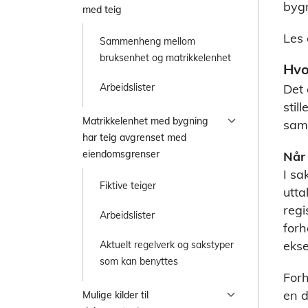
bygn
med teig
Les
Sammenheng mellom
bruksenhet og matrikkelenhet
Hvo
Det 
Arbeidslister
stil
chevron_right
Matrikkelenhet med bygning
sam
har teig avgrenset med
eiendomsgrenser
Når 
I sa
Fiktive teiger
utta
regi
Arbeidslister
forh
ekse
Aktuelt regelverk og sakstyper
som kan benyttes
For
chevron_right
en d
Mulige kilder til