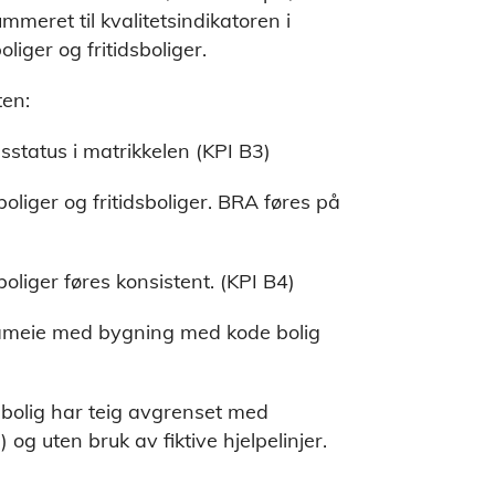
ummeret til kvalitetsindikatoren i
liger og fritidsboliger.
ten:
sesstatus i matrikkelen (KPI B3)
boliger og fritidsboliger. BRA føres på
oliger føres konsistent. (KPI B4)
sameie med bygning med kode bolig
sbolig har teig avgrenset med
og uten bruk av fiktive hjelpelinjer.