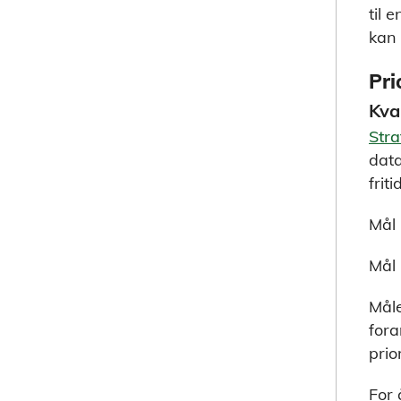
til 
kan 
Pri
Kva
Stra
data
frit
Mål 
Mål 
Måle
fora
prio
For 