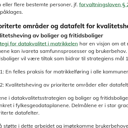
en eller flere bestemte personer, jf.
forvaltningsloven § 
påklages.
oriterte områder og datafelt for kvalitetsh
litetsheving av boliger og fritidsboliger
tegi for datakvalitet i matrikkelen
har en visjon om at 
ene kan ivareta samfunnsprosesser og brukerbehov. K
idsboliger vil være tiltak som bidrar til strategiens mål 
1: En felles praksis for matrikkelføring i alle kommune
2: Kvalitetsheving av prioriterte områder eller datafelt
ne i datakvalitetsstrategien og boliger og fritidsbolig
nkret i fylkesgeodataplanene. Delmålene er i stor gra
riterte datafelter.
å støtte i dette arbeidet og imøtekomme brukerbehovene