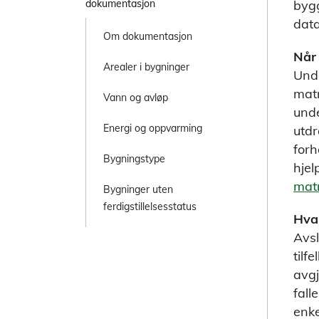
bygg
dokumentasjon
dat
Om dokumentasjon
Når 
Arealer i bygninger
Unde
matr
Vann og avløp
unde
Energi og oppvarming
utdr
forh
Bygningstype
hjel
matr
Bygninger uten
ferdigstillelsesstatus
Hva
Avsl
tilfel
avgj
fall
enke