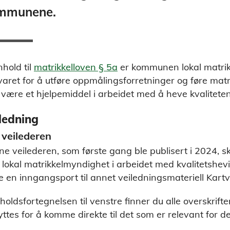
mmunene.
nhold til
matrikkelloven § 5a
er kommunen lokal matrik
aret for å utføre oppmålingsforretninger og føre ma
 være et hjelpemiddel i arbeidet med å heve kvalitete
ledning
veilederen
e veilederen, som første gang ble publisert i 2024, 
lokal matrikkelmyndighet i arbeidet med kvalitetsheving
 en inngangsport til annet veiledningsmateriell Kartve
nholdsfortegnelsen til venstre finner du alle overskrift
ttes for å komme direkte til det som er relevant for d