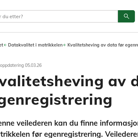
search
Søk
et
Datakvalitet i matrikkelen
Kvalitetsheving av data før egenr
 oppdatering
05.03.26
 data før egenregi
valitetsheving av 
et
genregistrering
masjon om kvalitetsheving av matrikkele
enne veilederen kan du finne informasj
rikkelen før egenregistrering. Veiledere