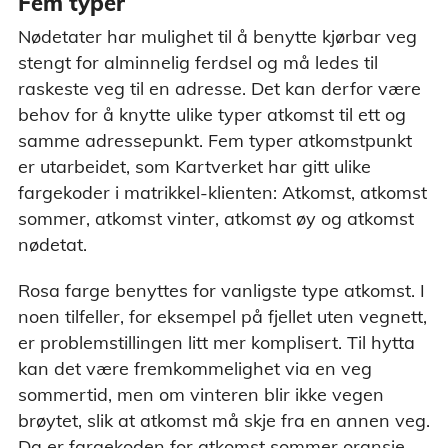
Fem typer
Nødetater har mulighet til å benytte kjørbar veg
stengt for alminnelig ferdsel og må ledes til
raskeste veg til en adresse. Det kan derfor være
behov for å knytte ulike typer atkomst til ett og
samme adressepunkt. Fem typer atkomstpunkt
er utarbeidet, som Kartverket har gitt ulike
fargekoder i matrikkel-klienten: Atkomst, atkomst
sommer, atkomst vinter, atkomst øy og atkomst
nødetat.
Rosa farge benyttes for vanligste type atkomst. I
noen tilfeller, for eksempel på fjellet uten vegnett,
er problemstillingen litt mer komplisert. Til hytta
kan det være fremkommelighet via en veg
sommertid, men om vinteren blir ikke vegen
brøytet, slik at atkomst må skje fra en annen veg.
Da er fargekoden for atkomst sommer oransje,