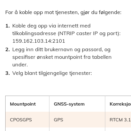
For å koble opp mot tjenesten, gjør du følgende:
Koble deg opp via internett med
tilkoblingsadresse (NTRIP caster IP og port):
159.162.103.14:2101
Legg inn ditt brukernavn og passord, og
spesifiser ønsket mountpoint fra tabellen
under.
Velg blant tilgjengelige tjenester:
Mountpoint
GNSS-system
Korreksj
CPOSGPS
GPS
RTCM 3.1