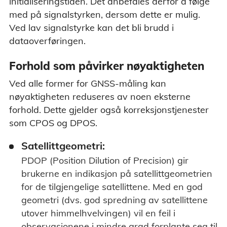
initialiseringstiden. Det anbefales derfor å følge
med på signalstyrken, dersom dette er mulig.
Ved lav signalstyrke kan det bli brudd i
dataoverføringen.
Forhold som påvirker nøyaktigheten
Ved alle former for GNSS-måling kan
nøyaktigheten reduseres av noen eksterne
forhold. Dette gjelder også korreksjonstjenester
som CPOS og DPOS.
Satellittgeometri:
PDOP (Position Dilution of Precision) gir
brukerne en indikasjon på satellittgeometrien
for de tilgjengelige satellittene. Med en god
geometri (dvs. god spredning av satellittene
utover himmelhvelvingen) vil en feil i
observasjonene i mindre grad forplante seg til