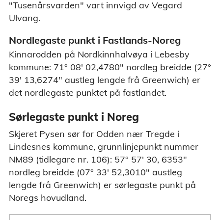
"Tusenårsvarden" vart innvigd av Vegard
Ulvang.
Nordlegaste punkt i Fastlands-Noreg
Kinnarodden på Nordkinnhalvøya i Lebesby
kommune: 71° 08' 02,4780" nordleg breidde (27°
39' 13,6274" austleg lengde frå Greenwich) er
det nordlegaste punktet på fastlandet.
Sørlegaste punkt i Noreg
Skjeret Pysen sør for Odden nær Tregde i
Lindesnes kommune, grunnlinjepunkt nummer
NM89 (tidlegare nr. 106): 57° 57' 30, 6353"
nordleg breidde (07° 33' 52,3010" austleg
lengde frå Greenwich) er sørlegaste punkt på
Noregs hovudland.