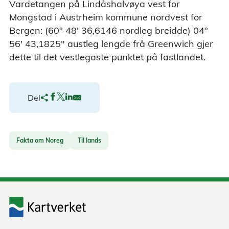
Vardetangen på Lindåshalvøya vest for
Mongstad i Austrheim kommune nordvest for
Bergen: (60° 48' 36,6146 nordleg breidde) 04°
56' 43,1825" austleg lengde frå Greenwich gjer
dette til det vestlegaste punktet på fastlandet.
Del
Fakta om Noreg
Til lands