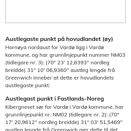
Austlegaste punkt på hovudlandet (øy)
Hornøya nordaust for Vardø ligg i Vardø
kommune, og har grunnlinjepunkt nummer NM03
(tidlegare nr. 3): (70° 23' 12,6393" nordleg
breidde) 31° 10' 06,9360" austleg lengde frå
Greenwich inneber at dette er hovudlandets
austlegaste punkt.
Austlegast punkt i Fastlands-Noreg
Kibergneset sør for Vardø i Vardø kommune, har
grunnlinjepunkt nr. NM02 (tidlegare nr. 2): (70°
17' 20,9612" nordleg breidde) 31° 03' 51,5469"
austleg lengde frå Greenwich gjer dette til det