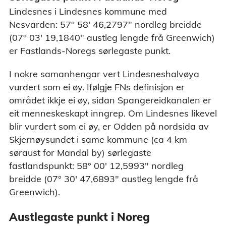
Lindesnes i Lindesnes kommune med
Nesvarden: 57° 58' 46,2797" nordleg breidde
(07° 03' 19,1840" austleg lengde frå Greenwich)
er Fastlands-Noregs sørlegaste punkt.
I nokre samanhengar vert Lindesneshalvøya
vurdert som ei øy. Ifølgje FNs definisjon er
området ikkje ei øy, sidan Spangereidkanalen er
eit menneskeskapt inngrep. Om Lindesnes likevel
blir vurdert som ei øy, er Odden på nordsida av
Skjernøysundet i same kommune (ca 4 km
søraust for Mandal by) sørlegaste
fastlandspunkt: 58° 00' 12,5993" nordleg
breidde (07° 30' 47,6893" austleg lengde frå
Greenwich).
Austlegaste punkt i Noreg