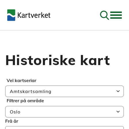
Søk
Historiske kart
Vel kartseriar
chevron_right
Amtskartsamling
Filtrer på område
chevron_right
Oslo
Frå år