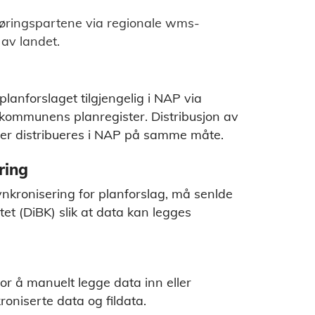
r høringspartene via regionale wms-
 av landet.
lanforslaget tilgjengelig i NAP via
a kommunens planregister. Distribusjon av
ner distribueres i NAP på samme måte.
ring
kronisering for planforslag, må senlde
tet (DiBK) slik at data kan legges
for å manuelt legge data inn eller
roniserte data og fildata.