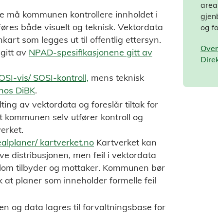
area
ase må kommunen kontrollere innholdet i
gjen
tføres både visuelt og teknisk. Vektordata
og fo
art som legges ut til offentlig ettersyn.
Over
 gitt av
NPAD-spesifikasjonene gitt av
Dire
SOSI-vis/ SOSI-kontroll,
mens teknisk
 hos DiBK
.
ting av vektordata og foreslår tiltak for
 at kommunen selv utfører kontroll og
erket.
ealplaner/ kartverket.no
Kartverket kan
lve distribusjonen, men feil i vektordata
ellom tilbyder og mottaker. Kommunen bør
ik at planer som inneholder formelle feil
n og data lagres til forvaltningsbase for