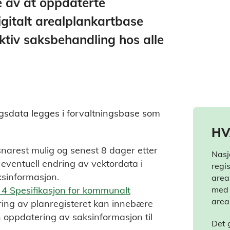
 av at oppdaterte
igitalt arealplankartbase
ektiv saksbehandling hos alle
gsdata legges i forvaltningsbase som
HV
snarest mulig og senest 8 dager etter
Nasj
eventuell endring av vektordata i
regi
ksinformasjon.
area
l 4 Spesifikasjon for kommunalt
med 
area
øring av planregisteret kan innebære
n oppdatering av saksinformasjon til
Det g