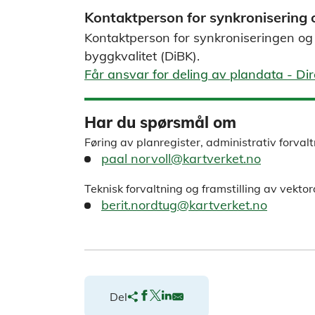
Kontaktperson for synkronisering 
Kontaktperson for synkroniseringen og 
byggkvalitet (DiBK).
Får ansvar for deling av plandata - Dire
Har du spørsmål om
Føring av planregister, administrativ forval
paal norvoll@kartverket.no
Teknisk forvaltning og framstilling av vekto
berit.nordtug@kartverket.no
Del