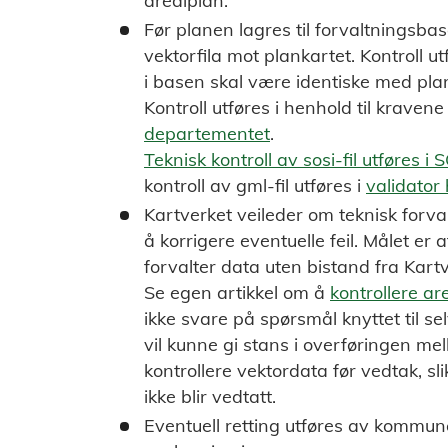
arealplan.
Før planen lagres til forvaltningsb
vektorfila mot plankartet. Kontroll u
i basen skal være identiske med plank
Kontroll utføres i henhold til kravene
departementet
.
Teknisk kontroll av sosi-fil utføres i 
kontroll av gml-fil utføres i
validator
Kartverket veileder om teknisk forval
å korrigere eventuelle feil. Målet er
forvalter data uten bistand fra Kartv
Se egen artikkel om å
kontrollere ar
ikke svare på spørsmål knyttet til se
vil kunne gi stans i overføringen m
kontrollere vektordata før vedtak, sl
ikke blir vedtatt.
Eventuell retting utføres av kommune