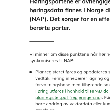
Høringspartene er avhengige
høringsdata finnes i Norge d
(NAP). Det sørger for en eff
berørte parter.
Vi minner om disse punktene når hørin
synkroniseres til NAP:
Planregisteret føres og oppdateres 
vedtak. Føring innebærer lagring og 
forvaltningsbase med tilhørende sa
Føring utføres i henhold til NPAD de
planregister.pdf (regjeringen.no)
. F
bare endring av vektordata eller ku