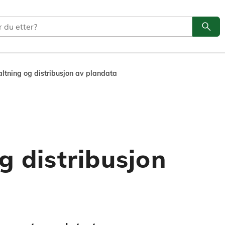
search
Søk
altning og distribusjon av plandata
g distribusjon