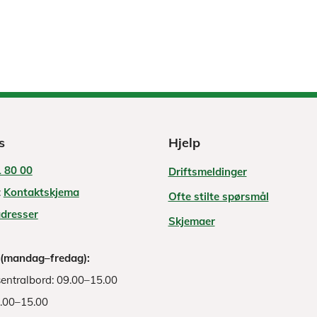
s
Hjelp
 80 00
Driftsmeldinger
:
Kontaktskjema
Ofte stilte spørsmål
adresser
Skjemaer
 (mandag–fredag):
entralbord: 09.00–15.00
8.00–15.00