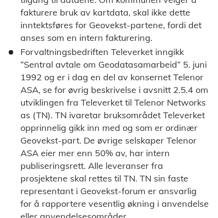
fakturere bruk av kartdata, skal ikke dette
inntektsføres for Geovekst-partene, fordi det
anses som en intern fakturering.
Forvaltningsbedriften Televerket inngikk
“Sentral avtale om Geodatasamarbeid” 5. juni
1992 og er i dag en del av konsernet Telenor
ASA, se for øvrig beskrivelse i avsnitt 2.5.4 om
utviklingen fra Televerket til Telenor Networks
as (TN). TN ivaretar bruksområdet Televerket
opprinnelig gikk inn med og som er ordinær
Geovekst-part. De øvrige selskaper Telenor
ASA eier mer enn 50% av, har intern
publiseringsrett. Alle leveranser fra
prosjektene skal rettes til TN. TN sin faste
representant i Geovekst-forum er ansvarlig
for å rapportere vesentlig økning i anvendelse
eller anvendelsesområder.