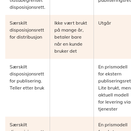
tidsubegrenset
publiseringsret
disposisjonsrett.
Særskilt
Ikke vært brukt
Utgår
disposisjonsrett
på mange år,
for distribusjon
betaler bare
når en kunde
bruker det
Særskilt
En prismodell
disposisjonsrett
for ekstern
for publisering.
publiseringsret
Teller etter bruk
Lite brukt, men
aktuell modell
for levering via
tjenester
Særskilt
En prismodell