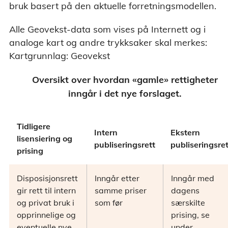
bruk basert på den aktuelle forretningsmodellen.
Alle Geovekst-data som vises på Internett og i
analoge kart og andre trykksaker skal merkes:
Kartgrunnlag: Geovekst
Oversikt over hvordan «gamle» rettigheter
inngår i det nye forslaget.
Tidligere
Intern
Ekstern
lisensiering og
publiseringsrett
publiseringsret
prising
Disposisjonsrett
Inngår etter
Inngår med
gir rett til intern
samme priser
dagens
og privat bruk i
som før
særskilte
opprinnelige og
prising, se
eventuelle nye
under