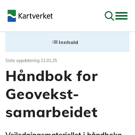
Søk
Siste oppdatering
21.01.25
list
Innhold
Håndbok for Geov
Siste oppdatering
21.01.25
Håndbok for
Veiledningsmateriellet i håndboka er
Geovekst-
samarbeidet
Veiledningsmateriellet i håndboka