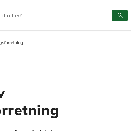
search
Søk
gsforretning
v
rretning