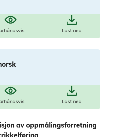
orhåndsvis
Last ned
norsk
orhåndsvis
Last ned
isjon av oppmålingsforretning
rikkelføring