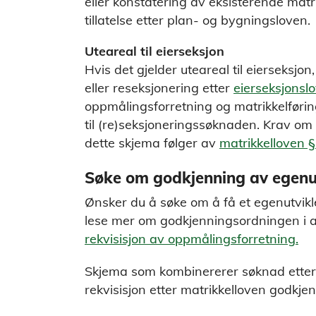
eller konstatering av eksisterende matr
tillatelse etter plan- og bygningsloven.
Uteareal til eierseksjon
Hvis det gjelder uteareal til eierseksj
eller reseksjonering etter
eierseksjonsl
oppmålingsforretning og matrikkelførin
til (re)seksjoneringssøknaden. Krav om
dette skjema følger av
matrikkelloven §
Søke om godkjenning av egenu
Ønsker du å søke om å få et egenutvikl
lese mer om godkjenningsordningen i a
rekvisisjon av oppmålingsforretning.
Skjema som kombinererer søknad ette
rekvisisjon etter matrikkelloven godkjen