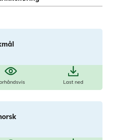
kmål
orhåndsvis
Last ned
norsk