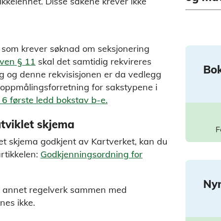
ikkelenhet. Disse sakene krever ikke
on, som krever søknad om seksjonering
oven § 11
skal det samtidig rekvireres
Bo
g og denne rekvisisjonen er da vedlegg
 oppmålingsforretning for sakstypene i
 6 første ledd bokstav b-e.
tviklet skjema
F
et skjema godkjent av Kartverket, kan du
rtikkelen:
Godkjenningsordning for
Ny
r annet regelverk sammen med
nes ikke.