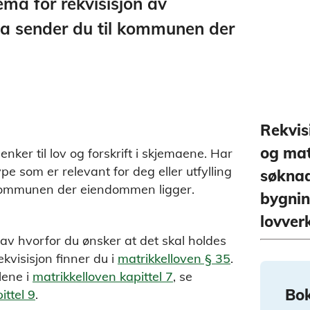
ema for rekvisisjon av
a sender du til kommunen der
Rekvis
og mat
enker til lov og forskrift i skjemaene. Har
pe som er relevant for deg eller utfylling
søknad
kommunen der eiendommen ligger.
bygnin
lovver
av hvorfor du ønsker at det skal holdes
kvisisjon finner du i
matrikkelloven § 35
.
lene i
matrikkelloven kapittel 7
, se
Bo
ittel 9
.