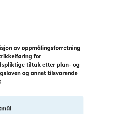
isjon av oppmålingsforretning
rikkelføring for
spliktige tiltak etter plan- og
gsloven og annet tilsvarende
k
kmål