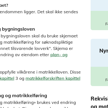
aet?
endommen ligger. Det skal ikke sendes
F
og bygningsloven
og bygningsloven skal du bruke skjemaet
 matrikkelføring for søknadspliktige
annet tilsvarende lovverk". Skjema er
Ny
 endring av eiendom etter
plan- og
pfylle vilkårene i matrikkelloven. Disse
kapittel
3 og
matrikkelforskriften kapittel
F
ng og matrikkelføring
Rekvis
g matrikkelføring» brukes ved endring
og mat