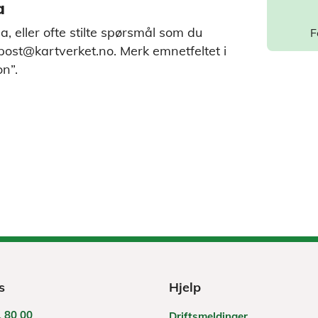
a
a, eller ofte stilte spørsmål som du
F
 post@kartverket.no. Merk emnetfeltet i
on”.
s
Hjelp
 80 00
Driftsmeldinger