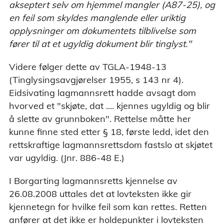
akseptert selv om hjemmel mangler (A87-25), og
en feil som skyldes manglende eller uriktig
opplysninger om dokumentets tilblivelse som
fører til at et ugyldig dokument blir tinglyst."
Videre følger dette av TGLA-1948-13
(Tinglysingsavgjørelser 1955, s 143 nr 4).
Eidsivating lagmannsrett hadde avsagt dom
hvorved et "skjøte, dat .... kjennes ugyldig og blir
å slette av grunnboken". Rettelse måtte her
kunne finne sted etter § 18, første ledd, idet den
rettskraftige lagmannsrettsdom fastslo at skjøtet
var ugyldig. (Jnr. 886-48 E.)
I Borgarting lagmannsretts kjennelse av
26.08.2008 uttales det at lovteksten ikke gir
kjennetegn for hvilke feil som kan rettes. Retten
anfører at det ikke er holdepunkter i lovteksten