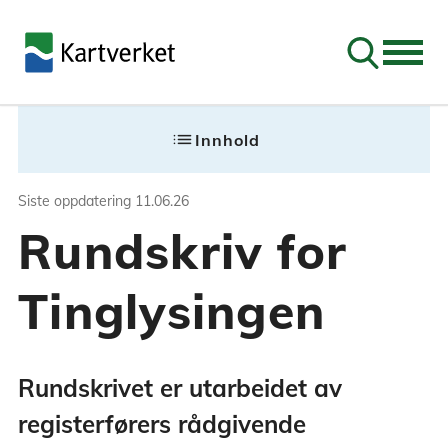
Søk
Siste oppdatering
11.06.26
list
Innhold
Rundskriv for Tin
Siste oppdatering
11.06.26
Rundskriv for
Rundskrivet er utarbeidet av register
Tinglysingen
Rundskrivet er utarbeidet av
registerførers rådgivende