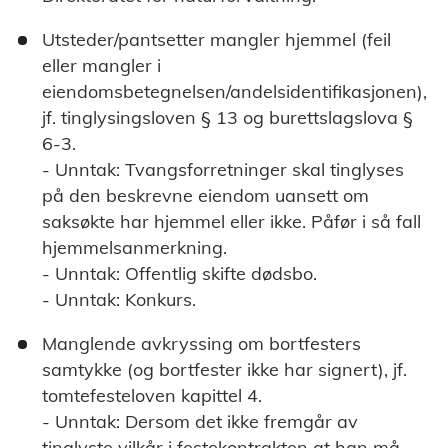
Utsteder/pantsetter mangler hjemmel (feil
eller mangler i
eiendomsbetegnelsen/andelsidentifikasjonen),
jf. tinglysingsloven § 13 og burettslagslova §
6-3.
- Unntak: Tvangsforretninger skal tinglyses
på den beskrevne eiendom uansett om
saksøkte har hjemmel eller ikke. Påfør i så fall
hjemmelsanmerkning.
- Unntak: Offentlig skifte dødsbo.
- Unntak: Konkurs.
Manglende avkryssing om bortfesters
samtykke (og bortfester ikke har signert), jf.
tomtefesteloven kapittel 4.
- Unntak: Dersom det ikke fremgår av
tinglyste vilkår i festekontrakten at han må