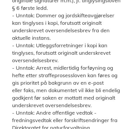
originale signaturer m.m.), jf. tinglysingsloven
§ 6 første ledd.
- Unntak: Dommer og jordskifteavgjørelser
kan tinglyses i kopi, forutsatt originalt
underskrevet oversendelsesbrev fra den
aktuelle instans.
- Unntak: Utleggsforretninger i kopi kan
tinglyses, forutsatt originalt underskrevet
oversendelsesbrev.
- Unntak: Arrest, midlertidig forføyning og
hefte etter straffeprosessloven kan føres og
gis prioritet på bakgrunn av en e-post
eller faks, men dokumentet vil ikke bli endelig
godkjent før saken er mottatt med originalt
underskrevet oversendelsesbrev.
- Unntak: Andre offentlige vedtak -
fredningsvedtak eller forskriftsendringer fra
Direktoratet for naturforvaltning.