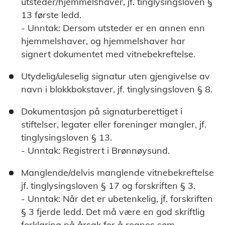
utsteder/hjemmelshaver, jf. tinglysingsloven §
13 første ledd.
- Unntak: Dersom utsteder er en annen enn
hjemmelshaver, og hjemmelshaver har
signert dokumentet med vitnebekreftelse.
Utydelig/uleselig signatur uten gjengivelse av
navn i blokkbokstaver, jf. tinglysingsloven § 8.
Dokumentasjon på signaturberettiget i
stiftelser, legater eller foreninger mangler, jf.
tinglysingsloven § 13.
- Unntak: Registrert i Brønnøysund.
Manglende/delvis manglende vitnebekreftelse
jf. tinglysingsloven § 17 og forskriften § 3.
- Unntak: Når det er ubetenkelig, jf. forskriften
§ 3 fjerde ledd. Det må være en god skriftlig
forklaring på årsak for å regnes som