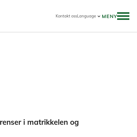
MENY
Kontakt oss
Language
å disse.
renser i matrikkelen og