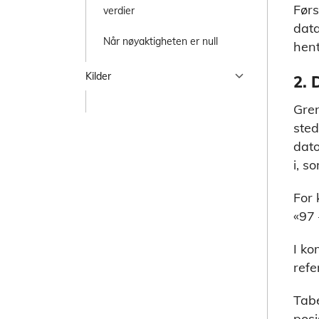
Førs
verdier
data
Når nøyaktigheten er null
hent
chevron_right
Kilder
2. 
Gren
sted
dato
i, s
For 
«97 
I ko
refe
Tabe
posi