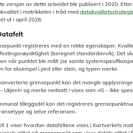
te versjon av dette arbeidet ble publisert i 2020. Ett
kvalitet i matrikkelen i tråd med
datakvalitetsstrategi
et ut i april 2026.
Datafelt
sepunkt registreres med en rekke egenskaper. Kvali
festingsnøyaktighet (beregnet standardavvik). Det sk
en når punktet ble målt (se samla systemspesifikasjo
om for eksempel i jord eller stein, og typen merke.
konverterte grensepunkt kan det mangle opplysninge
– Ukjent» og merke nedsatt i vises som «IS - Ikke spesif
mmunal tilleggsdel kan det registreres grensepunktn
ransetype og selve referansen.
ll 1 viser hvordan datafeltene vises i Kartverkets matr
sjonskvalitet på grensepunkt som viser datakvalitet 