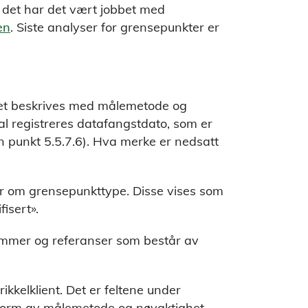
er det har det vært jobbet med
en
. Siste analyser for grensepunkter er
tet beskrives med målemetode og
al registreres datafangstdato, som er
n punkt 5.5.7.6). Hva merke er nedsatt
r om grensepunkttype. Disse vises som
isert».
ummer og referanser som består av
ikkelklient. Det er feltene under
i form av målemetode og nøyaktighet.