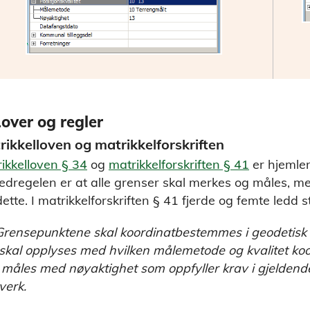
Lover og regler
rikkelloven og matrikkelforskriften
ikkelloven § 34
og
matrikkelforskriften § 41
er hjemlen
dregelen er at alle grenser skal merkes og måles, m
dette. I matrikkelforskriften § 41 fjerde og femte ledd s
Grensepunktene skal koordinatbestemmes i geodetisk 
skal opplyses med hvilken målemetode og kvalitet ko
 måles med nøyaktighet som oppfyller krav i gjelden
verk.