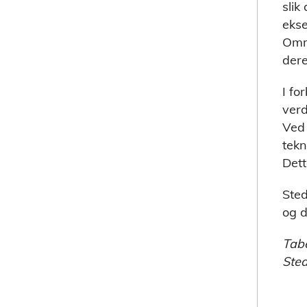
slik
ekse
Områ
dere
I fo
verd
Ved 
tekn
Dett
Sted
og d
Tabe
Sted