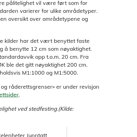
 pålitelighet vil være ført som for
arden varierer for ulike områdetyper.
r en oversikt over områdetypene og
e kilder har det vært benyttet faste
lig å benytte 12 cm som nøyaktighet.
tandardavvik opp t.o.m. 20 cm. Fra
ØK ble det gitt nøyaktighet 200 cm.
enholdsvis M1:1000 og M1:5000.
og råderettsgrenser» er under revisjon
ettsider
.
lighet ved stedfesting.(Kilde:
kelenheter (unntatt