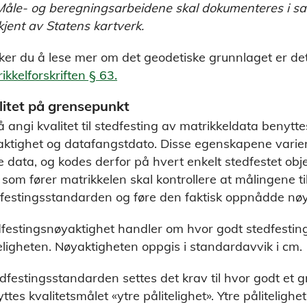
Måle- og beregningsarbeidene skal dokumenteres i 
jent av Statens kartverk.
er du å lese mer om det geodetiske grunnlaget er det 
ikkelforskriften § 63.
litet på grensepunkt
å angi kvalitet til stedfesting av matrikkeldata ben
ktighet og datafangstdato. Disse egenskapene variere
e data, og kodes derfor på hvert enkelt stedfestet ob
som fører matrikkelen skal kontrollere at målingene til
festingsstandarden og føre den faktisk oppnådde nøya
festingsnøyaktighet handler om hvor godt stedfestin
eligheten. Nøyaktigheten oppgis i standardavvik i cm.
edfestingsstandarden settes det krav til hvor godt et
ttes kvalitetsmålet «ytre pålitelighet». Ytre påliteligh