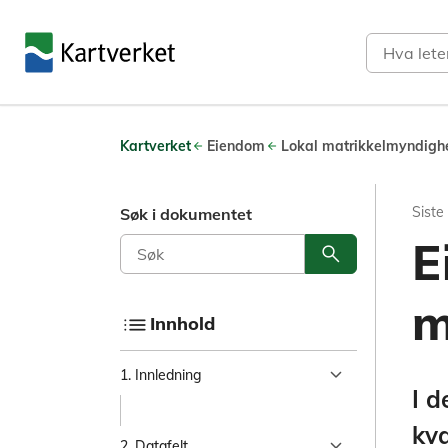
Søk
Kartverket
Eiendom
Lokal matrikkelmyndigh
Siste oppdatering
06.07.26
Siste
Søk i dokumentet
Eiendomsgrenser i
E
search
Søk i dokument
m
list
Innhold
I denne artikkelen tar vi for oss eien
chevron_right
1. Innledning
I d
kva
chevron_right
2. Datafelt