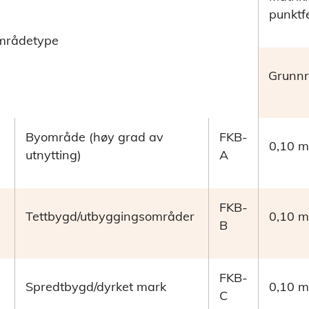
punktf
mrådetype
Grunnr
Byområde (høy grad av
FKB
-
0,10 m
utnytting)
A
FKB
-
Tettbygd/utbyggingsområder
0,10 m
B
FKB
-
a
Spredtbygd/dyrket mark
0,10 m
C