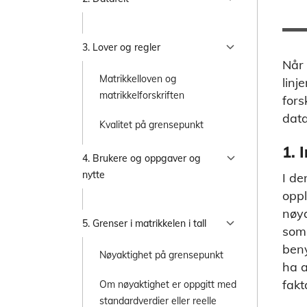
chevron_right
3. Lover og regler
Når 
Matrikkelloven og
linj
matrikkelforskriften
fors
dat
Kvalitet på grensepunkt
1. 
chevron_right
4. Brukere og oppgaver og
nytte
I de
oppl
nøya
chevron_right
5. Grenser i matrikkelen i tall
som 
beny
Nøyaktighet på grensepunkt
ha a
fak
Om nøyaktighet er oppgitt med
standardverdier eller reelle