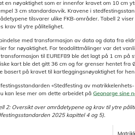
 at en nøyaktighet som er innenfor kravet om 10 cm ytre
mpel 3 cm standardavvik. Kravene i stedfestingsstand
detypene tilsvarer ulike FKB-områder. Tabell 2 vise
s krav til ytre pålitelighet.
rbindelse med transformasjon av data og data fra eldr
ier for nøyaktighet. For teodolittmålinger var det van
transformasjon til EUREF89 ble det lagt på 1 cm på s
iske kart ble det gitt 36 cm og for grenser hentet fra 
e basert på kravet til kartleggingsnøyaktighet for h
festingsstandarden «Stedfesting av matrikkelenhets- 
u kan lese mer om dette arbeidet på
Geonorge sine n
ll 2: Oversikt over områdetypene og krav til ytre pålite
festingsstandarden 2025 kapittel 4 og 5).
Matrik