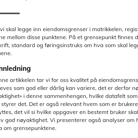
vi skal legge inn eiendomsgrenser i matrikkelen, regis
ene mellom disse punktene. På et grensepunkt finnes det 
krift, standard og føringsinstruks om hva som skal legge
aene.
Innledning
nne artikkelen tar vi for oss kvalitet på eiendomsgrens
eves som god eller dårlig kan variere, det er derfor 
ktighet» i denne sammenhengen, hvilke datafelt som er
styrer det. Det er også relevant hvem som er brukere 
ttes, det vil si hvilke oppgaver en bestemt bruker ska
v god nøyaktighet. Vi presenterer også analyser om h
ta om grensepunktene.