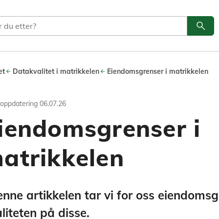
search
Søk
et
Datakvalitet i matrikkelen
Eiendomsgrenser i matrikkelen
 oppdatering
06.07.26
 matrikkelen
iendomsgrenser i
et
atrikkelen
domsgrenser i matrikkelen og kvaliteten p
enne artikkelen tar vi for oss eiendomsg
liteten på disse.