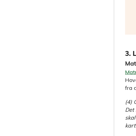
3. 
Mat
Matr
Hove
fra 
(4) 
Det 
skal
kart