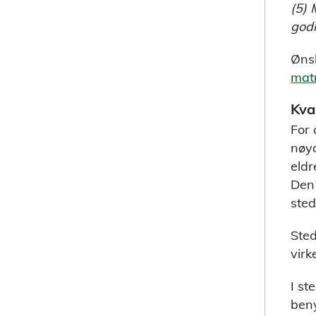
(5) 
godk
Ønsk
matr
Kva
For 
nøya
eldr
Den 
sted
Sted
virk
I st
beny