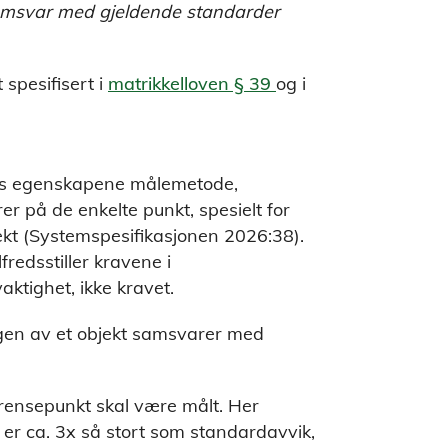
samsvar med gjeldende standarder
spesifisert i
matrikkelloven § 39
og i
yttes egenskapene målemetode,
r på de enkelte punkt, spesielt for
jekt (Systemspesifikasjonen 2026:38).
fredsstiller kravene i
ktighet, ikke kravet.
gen av et objekt samsvarer med
 grensepunkt skal være målt. Her
et er ca. 3x så stort som standardavvik,