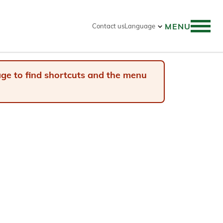
MENU
Contact us
Language
 search
page to find shortcuts and the menu