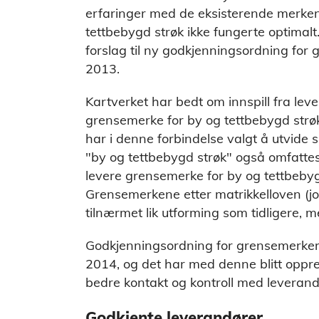
erfaringer med de eksisterende merken
tettbebygd strøk ikke fungerte optimalt
forslag til ny godkjenningsordning for
2013.
Kartverket har bedt om innspill fra lev
grensemerke for by og tettbebygd strøk o
har i denne forbindelse valgt å utvide 
"by og tettbebygd strøk" også omfattes
levere grensemerke for by og tettbebygd
Grensemerkene etter matrikkelloven (jord
tilnærmet lik utforming som tidligere, 
Godkjenningsordning for grensemerker e
2014, og det har med denne blitt opprett
bedre kontakt og kontroll med levera
Godkjente leverandører