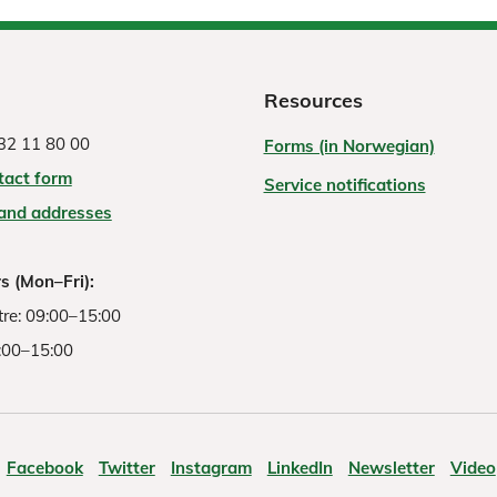
Resources
32 11 80 00
Forms (in Norwegian)
tact form
Service notifications
 and addresses
s (Mon–Fri):
re: 09:00–15:00
:00–15:00
Facebook
Twitter
Instagram
LinkedIn
Newsletter
Video