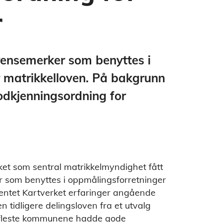
r
rensemerker som benyttes i
r matrikkelloven. På bakgrunn
godkjenningsordning for
rket som sentral matrikkelmyndighet fått
 som benyttes i oppmålingsforretninger
hentet Kartverket erfaringer angående
 tidligere delingsloven fra et utvalg
 fleste kommunene hadde gode