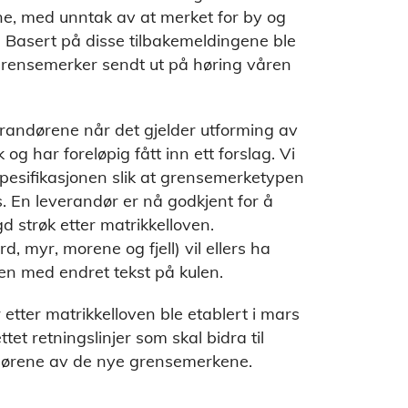
e, med unntak av at merket for by og
. Basert på disse tilbakemeldingene ble
 grensemerker sendt ut på høring våren
erandørene når det gjelder utforming av
g har foreløpig fått inn ett forslag. Vi
spesifikasjonen slik at grensemerketypen
. En leverandør er nå godkjent for å
 strøk etter matrikkelloven.
, myr, morene og fjell) vil ellers ha
men med endret tekst på kulen.
tter matrikkelloven ble etablert i mars
et retningslinjer som skal bidra til
ndørene av de nye grensemerkene.