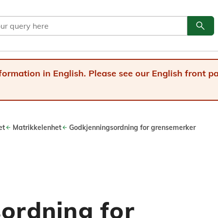
search
Go to
formation in English. Please see our English front 
et
Matrikkelenhet
Godkjenningsordning for grensemerker
ordning for