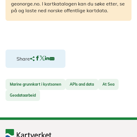
geonorge.no. I kartkatalogen kan du søke etter, se
på og laste ned norske offentlige kartdata.
Share
Marine grunnkart i kystsonen
APIs and data
At Sea
Geodataarbeid