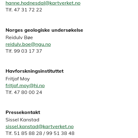
hanne.hodnesdal@kartverket.no
Tlf. 47 31 72 22
Norges geologiske undersøkelse
Reidulv Bøe
reidulv.boe@ngu.no
Tlf. 99 03 17 37
Havforskningsinstituttet
Fritjof Moy
fritjof.moy@hi.no
Tlf. 47 80 00 24
Pressekontakt
Sissel Kanstad
sissel.kanstad@kartverket.no
Tlf. 51 85 88 28 / 99 51 38 48