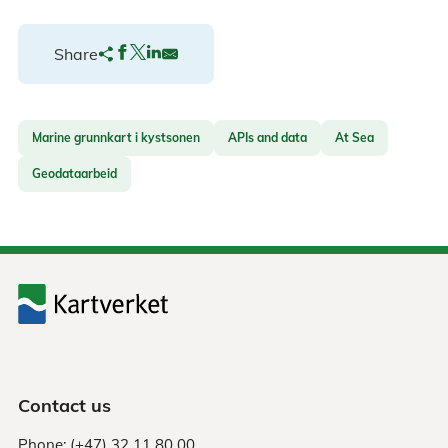
Share
Marine grunnkart i kystsonen
APIs and data
At Sea
Geodataarbeid
Contact us
Phone: (+47) 32 11 80 00