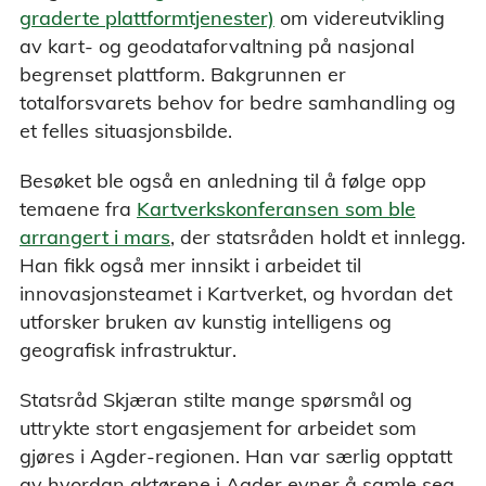
graderte plattformtjenester)
om videreutvikling
av kart- og geodataforvaltning på nasjonal
begrenset plattform. Bakgrunnen er
totalforsvarets behov for bedre samhandling og
et felles situasjonsbilde.
Besøket ble også en anledning til å følge opp
temaene fra
Kartverkskonferansen som ble
arrangert i mars
, der statsråden holdt et innlegg.
Han fikk også mer innsikt i arbeidet til
innovasjonsteamet i Kartverket, og hvordan det
utforsker bruken av kunstig intelligens og
geografisk infrastruktur.
Statsråd Skjæran stilte mange spørsmål og
uttrykte stort engasjement for arbeidet som
gjøres i Agder-regionen. Han var særlig opptatt
av hvordan aktørene i Agder evner å samle seg