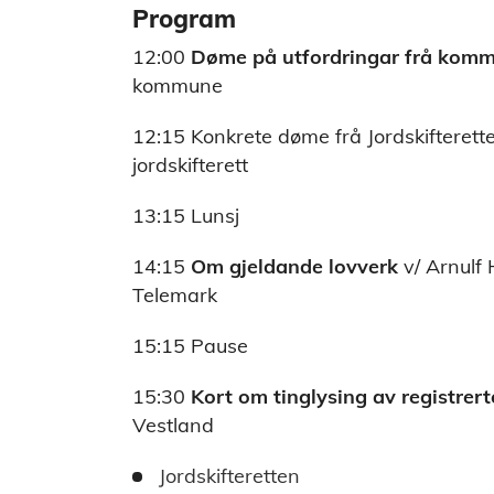
Program
12:00
Døme på utfordringar frå kom
kommune
12:15 Konkrete døme frå Jordskifteret
jordskifterett
13:15 Lunsj
14:15
Om gjeldande lovverk
v/ Arnulf 
Telemark
15:15 Pause
15:30
Kort om tinglysing av registrer
Vestland
Jordskifteretten