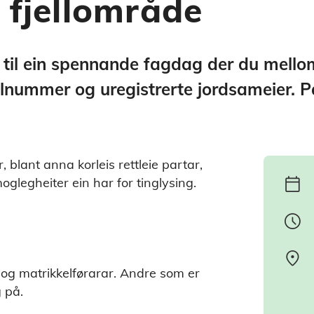
 fjellområde
r til ein spennande fagdag der du mello
nummer og uregistrerte jordsameier. På
, blant anna korleis rettleie partar,
calendar_today
oglegheiter ein har for tinglysing.
schedule
location_on
g matrikkelførarar. Andre som er
 på.