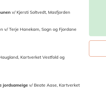
munen
v/ Kjersti Soltvedt, Masfjorden
ten v/ Terje Hanekam, Sogn og Fjordane
Haugland, Kartverket Vestfold og
te jordsameige
v/ Beate Aase, Kartverket