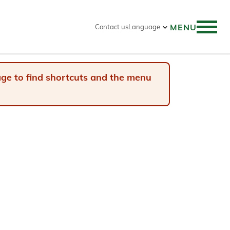
MENU
Contact us
Language
 search
page to find shortcuts and the menu