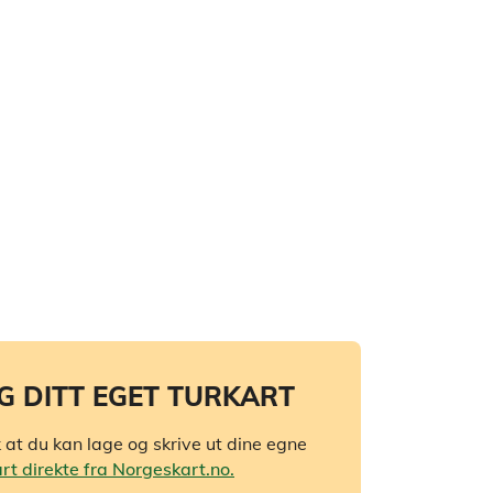
G DITT EGET TURKART
 at du kan lage og skrive ut dine egne
art direkte fra Norgeskart.no.