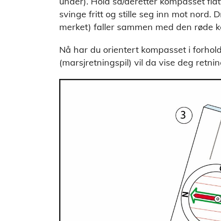
under). Hold så/deretter kompasset fla
svinge fritt og stille seg inn mot nord.
merket) faller sammen med den røde 
Nå har du orientert kompasset i forhold
(marsjretningspil) vil da vise deg retni