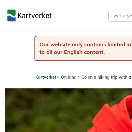
Search
Our website only contains limited in
to all our English content.
Kartverket
On land
Go on a hiking trip with a