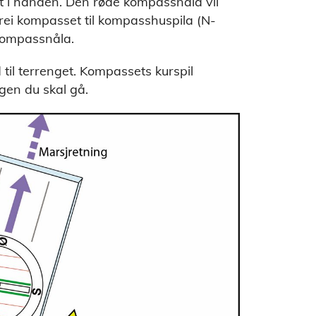
tt i hånden. Den røde kompassnåla vil
 Drei kompasset til kompasshuspila (N-
kompassnåla.
 til terrenget. Kompassets kurspil
ngen du skal gå.