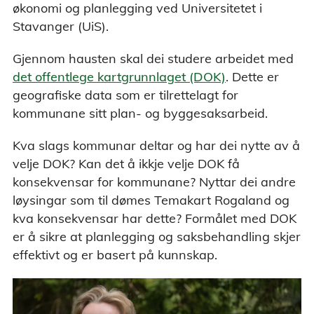
økonomi og planlegging ved Universitetet i
Stavanger (UiS).
Gjennom hausten skal dei studere arbeidet med
det offentlege kartgrunnlaget (DOK)
. Dette er
geografiske data som er tilrettelagt for
kommunane sitt plan- og byggesaksarbeid.
Kva slags kommunar deltar og har dei nytte av å
velje DOK? Kan det å ikkje velje DOK få
konsekvensar for kommunane? Nyttar dei andre
løysingar som til dømes Temakart Rogaland og
kva konsekvensar har dette? Formålet med DOK
er å sikre at planlegging og saksbehandling skjer
effektivt og er basert på kunnskap.