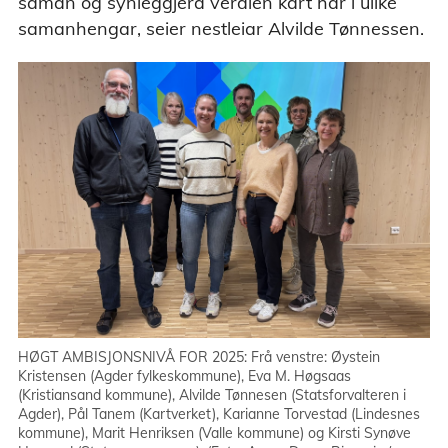
saman og synleggjera verdien kart har i ulike
samanhengar, seier nestleiar Alvilde Tønnessen.
HØGT AMBISJONSNIVÅ FOR 2025: Frå venstre: Øystein
Kristensen (Agder fylkeskommune), Eva M. Høgsaas
(Kristiansand kommune), Alvilde Tønnesen (Statsforvalteren i
Agder), Pål Tanem (Kartverket), Karianne Torvestad (Lindesnes
kommune), Marit Henriksen (Valle kommune) og Kirsti Synøve