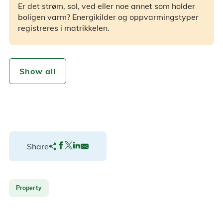
Er det strøm, sol, ved eller noe annet som holder
boligen varm? Energikilder og oppvarmingstyper
registreres i matrikkelen.
Show all
Share
Property