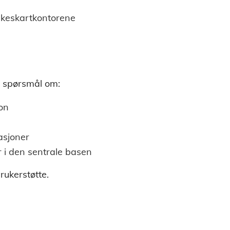
ylkeskartkontorene
d spørsmål om:
ion
asjoner
er i den sentrale basen
rukerstøtte.