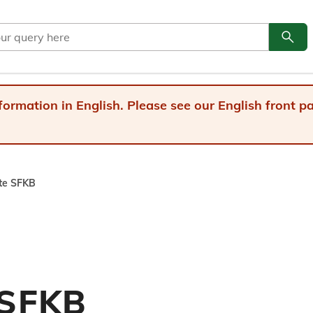
search
Go to
formation in English. Please see our English front 
tte SFKB
 SFKB