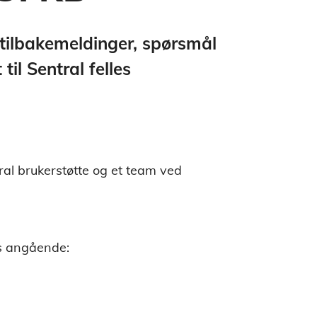
e tilbakemeldinger, spørsmål
 til Sentral felles
tral brukerstøtte og et team ved
es angående: