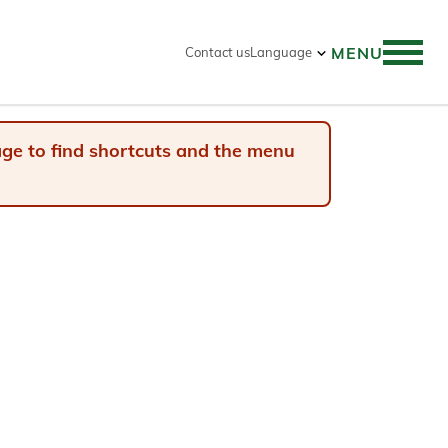
MENU
Contact us
Language
 search
page to find shortcuts and the menu