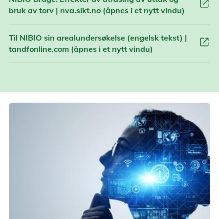
open_in_new
bruk av torv | nva.sikt.no (åpnes i et nytt vindu)
Til NIBIO sin arealundersøkelse (engelsk tekst) |
open_in_new
tandfonline.com (åpnes i et nytt vindu)