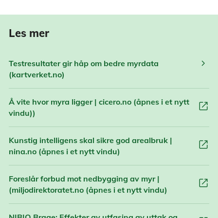
Les mer
chevron_right
Testresultater gir håp om bedre myrdata
(kartverket.no)
Å vite hvor myra ligger | cicero.no (åpnes i et nytt
open_in_new
vindu))
Kunstig intelligens skal sikre god arealbruk |
open_in_new
nina.no (åpnes i et nytt vindu)
Foreslår forbud mot nedbygging av myr |
open_in_new
(miljodirektoratet.no (åpnes i et nytt vindu)
NIBIO Brage: Effekter av utfasing av uttak og