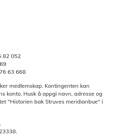
15 82 052
969
976 63 668
sker medlemskap. Kontingenten kan
ens konto. Husk å oppgi navn, adresse og
et "Historien bak Struves meridianbue" i
.
623338.