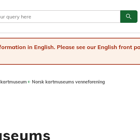
search
Go to
formation in English. Please see our English front 
 kartmuseum
Norsk kartmuseums venneforening
useums