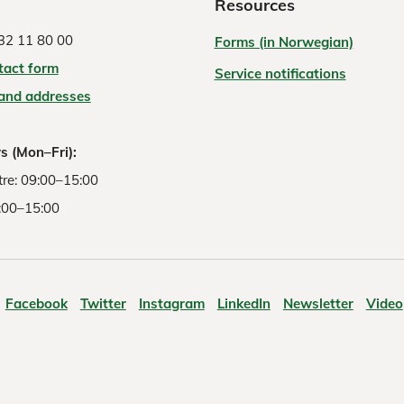
Resources
32 11 80 00
Forms (in Norwegian)
tact form
Service notifications
 and addresses
s (Mon–Fri):
re: 09:00–15:00
:00–15:00
Facebook
Twitter
Instagram
LinkedIn
Newsletter
Video