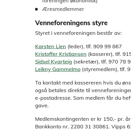
foreningen økonomisk)
Æresmedlemmer
Venneforeningens styre
Styret i venneforeningen består av:
Karsten Lien
(leder), tlf. 909 99 867
Kristoffer Kristiansen
(kasserer), tlf. 9
Sidsel Kvarteig
(sekretær), tlf. 970 78 
Leikny Gammelmo
(styremedlem), tlf. 
Ta kontakt med kassereren hvis du øn
også betales direkte til venneforening
e-postadresse. Som medlem får du heft
gave.
Medlemskontingenten er kr 150,- pr. år
Bankkonto nr. 2280 31 30861. Vipps 