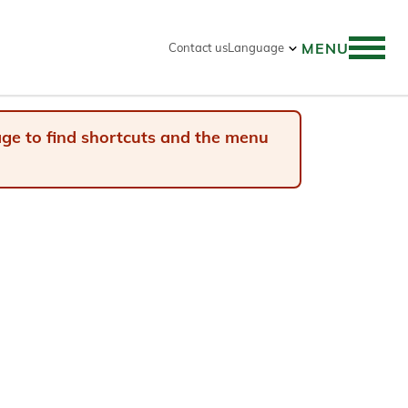
MENU
Contact us
Language
 search
page to find shortcuts and the menu