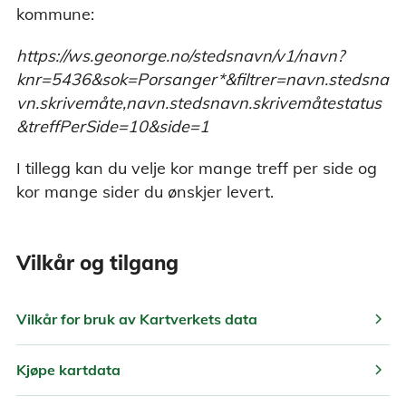
kommune:
https://ws.geonorge.no/stedsnavn/v1/navn?
knr=5436&sok=Porsanger*&filtrer=navn.stedsna
vn.skrivemåte,navn.stedsnavn.skrivemåtestatus
&treffPerSide=10&side=1
I tillegg kan du velje kor mange treff per side og
kor mange sider du ønskjer levert.
Vilkår og tilgang
chevron_right
Vilkår for bruk av Kartverkets data
chevron_right
Kjøpe kartdata