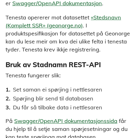
er
Swagger/OpenAPI dokumentasjon
.
Tenesta opererer mot datasettet
«Stedsnavn
(Komplett SSR» (geonorge.no)
. I
produktspesifikasjon for datasettet på Geonorge
kan du lese meir om kva dei ulike felta i tenesta
tyder. Tenesta krev ikkje registrering.
Bruk av Stadnamn REST-API
Tenesta fungerer slik:
Set saman ei spørjing i nettlesaren
Spørjing blir send til databasen
Du får så tilbake data i nettlesaren
På
Swagger/OpenAPI dokumentasjonssida
får
du hjelp til å setje saman spørjesetningar og du
kan teste spørjinga mot databasen.