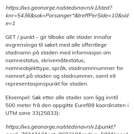
https://ws.geonorge.no/stedsnavn/v1/sted?
knr=5436&sok=Porsanger*&treffPerSide=10&sid
e=1
GET / punkt – gir tilbake alle stader innafor
avgrensinga til søket med alle offentlege
stadnamn på staden med informasjon om
namnestatus, skrivemåtestatus,
namneobjekttype, språk, stadnamnnummer for
namnet på staden og stadnummer, samt eit
representasjonspunkt for staden.
Eksempel: Søk etter alle stader som ligg inntil
500 meter frå den oppgitte Euref89 koordinaten i
UTM sone 33(25833):
https://ws.geonorge.no/stedsnavn/v1/punkt?