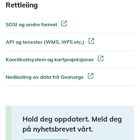
Rettleiing
open_in_new
SOSI og andre format
open_in_new
API og tenester (WMS, WFS etc.)
open_in_new
Koordinatsystem og kartprojeksjonar
open_in_new
Nedlasting av data frå Geonorge
Hold deg oppdatert. Meld deg
på nyhetsbrevet vårt.