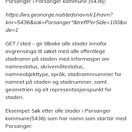
Porsanger i Porsanger kommune (5436):
https://ws.geonorge.no/stedsnavn/v1/navn?
knr=5436&sok=Porsanger*&treffPerSide=100&si
de=1
GET / sted – gir tilbake alle stader innafor
avgrensinga til søket med alle offentlege
stadnamn på staden med informasjon om
namnestatus, skrivemåtestatus,
namneobjekttype, språk, stadnamnnummer for
namnet på staden og stadnummer, samt
geometrien og eit representasjonspunkt for
staden.
Eksempel: Søk etter alle stader i Porsanger
kommune(5436) som har namn som startar med
Porsanger: