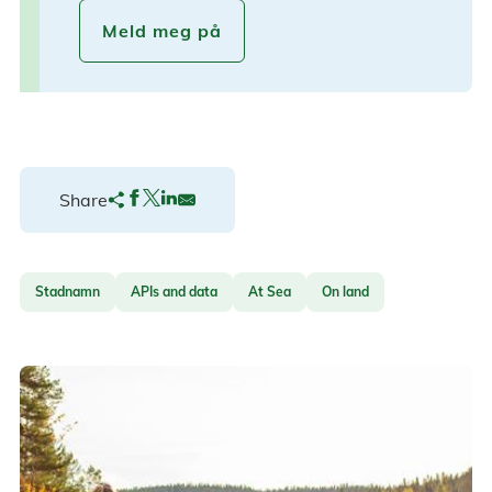
Meld meg på
Share
Stadnamn
APIs and data
At Sea
On land