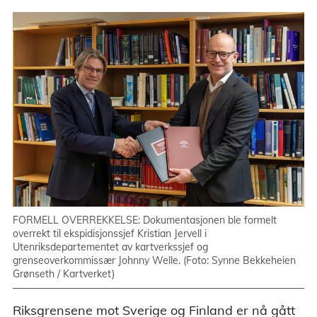
FORMELL OVERREKKELSE: Dokumentasjonen ble formelt
overrekt til ekspidisjonssjef Kristian Jervell i
Utenriksdepartementet av kartverkssjef og
grenseoverkommissær Johnny Welle. (Foto: Synne Bekkeheien
Grønseth / Kartverket)
Riksgrensene mot Sverige og Finland er nå gått