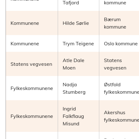
Tafjord
kommune
Bærum
Kommunene
Hilde Sørlie
kommune
Kommunene
Trym Teigene
Oslo kommune
Atle Dale
Statens
Statens vegvesen
Moen
vegvesen
Nadja
Østfold
Fylkeskommunene
Stumberg
fylkeskommun
Ingrid
Akershus
Fylkeskommunene
Falkflaug
fylkeskommun
Misund