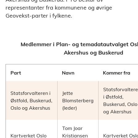
representanter fra kommunene og øvrige
Geovekst-parter i fylkene.
Medlemmer i Plan- og temadatautvalget Osl
Akershus og Buskerud
Part
Navn
Kommer fra
Statsforvalter
Statsforvalteren i
Jette
i Østfold,
Østfold, Buskerud,
Blomsterberg
Buskerud, Oslo
Oslo og Akershus
(leder)
og Akershus
Tom Joar
Kartverket Oslo
Kristiansen
Kartverket Osl