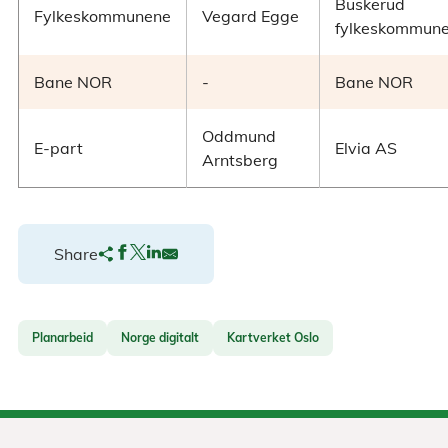
Buskerud
Fylkeskommunene
Vegard Egge
fylkeskommun
Bane NOR
-
Bane NOR
Oddmund
E-part
Elvia AS
Arntsberg
Share
Planarbeid
Norge digitalt
Kartverket Oslo